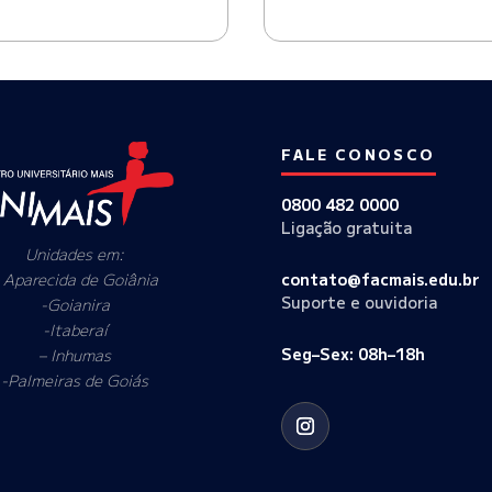
FALE CONOSCO
0800 482 0000
Ligação gratuita
Unidades em:
 Aparecida de Goiânia
contato@facmais.edu.br
Suporte e ouvidoria
-Goianira
-Itaberaí
Seg–Sex: 08h–18h
– Inhumas
-Palmeiras de Goiás