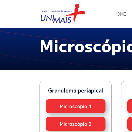
HOME
Microscópio
Granuloma periapical
Microscópio 1
Microscópio 2