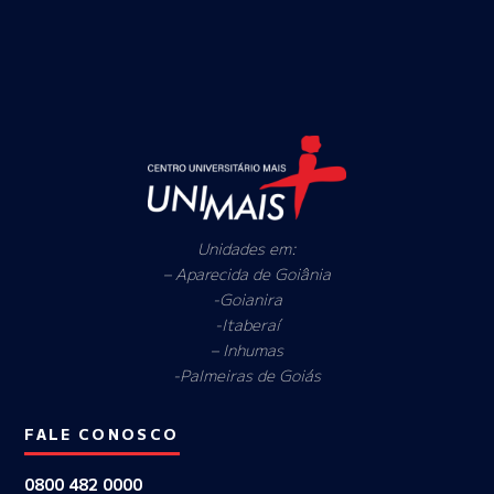
Unidades em:
– Aparecida de Goiânia
-Goianira
-Itaberaí
– Inhumas
-Palmeiras de Goiás
FALE CONOSCO
0800 482 0000